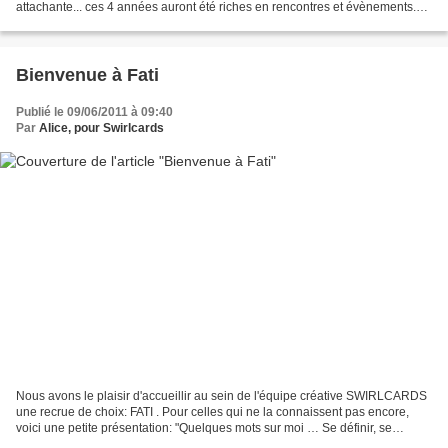
attachante... ces 4 années auront été riches en rencontres et évènements.
Merci à tous: asso sympatiques, boutiques...
Bienvenue à Fati
Publié le 09/06/2011 à 09:40
Par
Alice, pour Swirlcards
Nous avons le plaisir d'accueillir au sein de l'équipe créative SWIRLCARDS
une recrue de choix: FATI . Pour celles qui ne la connaissent pas encore,
voici une petite présentation: "Quelques mots sur moi … Se définir, se
décrire en quelques mots est toujours...