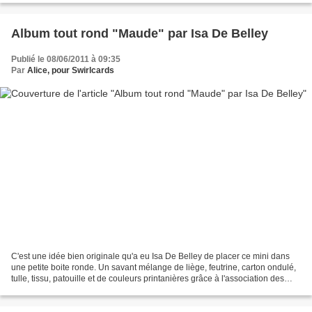
Album tout rond "Maude" par Isa De Belley
Publié le 08/06/2011 à 09:35
Par
Alice, pour Swirlcards
C'est une idée bien originale qu'a eu Isa De Belley de placer ce mini dans
une petite boite ronde. Un savant mélange de liège, feutrine, carton ondulé,
tulle, tissu, patouille et de couleurs printanières grâce à l'association des
papiers aux couleurs...