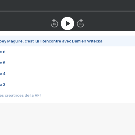
bey Maguire, c'est lui ! Rencontre avec Damien Witecka
e 6
e 5
e 4
e 3
s créatrices de la VF !
e 2
e 1
e Mektoub My Love arrive enfin ! Rencontre avec Shaïn Boumedine et Sal