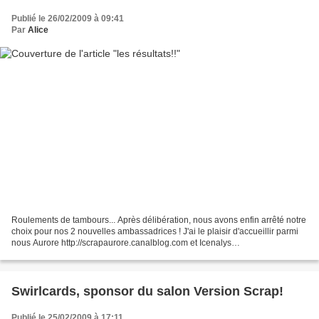
Publié le 26/02/2009 à 09:41
Par
Alice
Roulements de tambours... Après délibération, nous avons enfin arrêté notre
choix pour nos 2 nouvelles ambassadrices ! J'ai le plaisir d'accueillir parmi
nous Aurore http://scrapaurore.canalblog.com et Icenalys
http://www.creanalys.canalblog.com/ BRAVO...
Swirlcards, sponsor du salon Version Scrap!
Publié le 25/02/2009 à 17:11