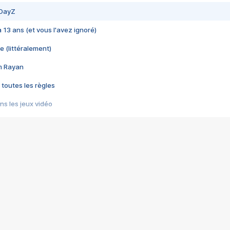
 DayZ
 a 13 ans (et vous l'avez ignoré)
e (littéralement)
im Rayan
 toutes les règles
s les jeux vidéo
us choquant de Rockstar ? - Le scandale BULLY
e plus moche de Steam
du RÊVE tourne au CAUCHEMAR
pendant 8 heures
it… à tort
umiliés par un jeu vidéo