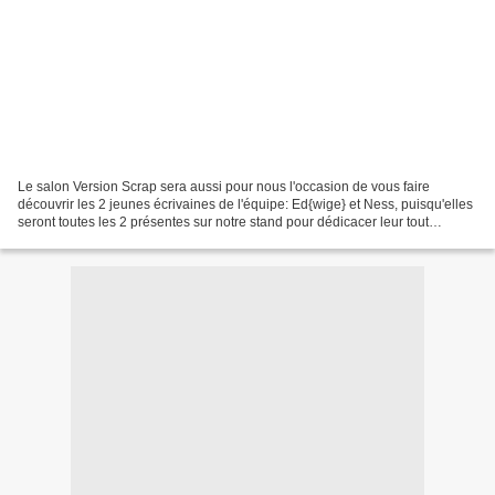
Le salon Version Scrap sera aussi pour nous l'occasion de vous faire
découvrir les 2 jeunes écrivaines de l'équipe: Ed{wige} et Ness, puisqu'elles
seront toutes les 2 présentes sur notre stand pour dédicacer leur tout
nouveau chef d'oeuvre! Ed{wige} vous...